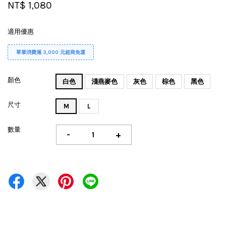
NT$ 1,080
適用優惠
單筆消費滿 3,000 元超商免運
顏色
白色
淺燕麥色
灰色
棕色
黑色
尺寸
M
L
數量
-
+