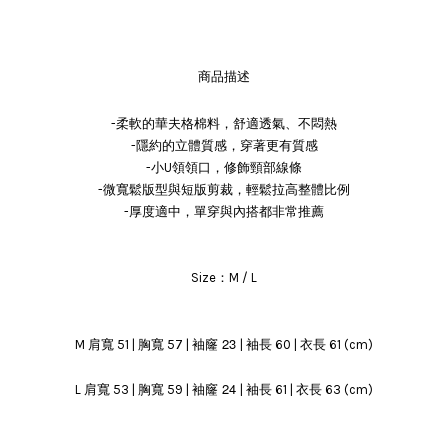
商品描述
-柔軟的華夫格棉料，舒適透氣、不悶熱
-隱約的立體質感，穿著更有質感
-小U領領口，修飾頸部線條
-微寬鬆版型與短版剪裁，輕鬆拉高整體比例
-厚度適中，單穿與內搭都非常推薦
Size：M / L
袖窿 23
M 肩寬 51 | 胸寬 57 |
| 袖長 60 | 衣長 61 (cm)
袖窿 24
L 肩寬 53 | 胸寬 59 |
| 袖長 61 | 衣長 63 (cm)