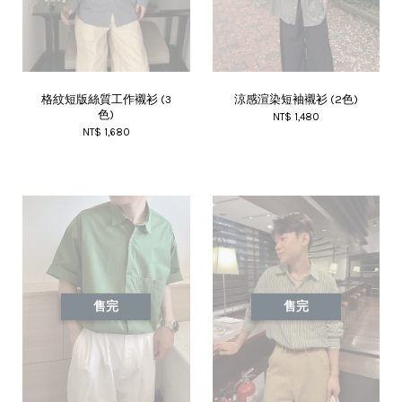
格紋短版絲質工作襯衫 (3
涼感渲染短袖襯衫 (2色)
色)
NT$ 1,480
NT$ 1,680
售完
售完