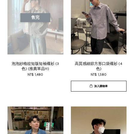
售完
泡泡紗格紋短版短袖襯衫 (3
高質感細節方形口袋襯衫 (4
色) (推薦單品!!!)
色)
NT$ 1,480
NT$ 1,580
加入購物車