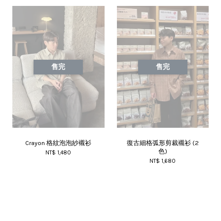
售完
售完
Crayon 格紋泡泡紗襯衫
復古細格弧形剪裁襯衫 (2
色)
NT$ 1,480
NT$ 1,680