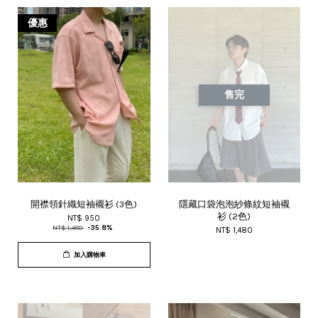
優惠
售完
開襟領針織短袖襯衫 (3色)
隱藏口袋泡泡紗條紋短袖襯
衫 (2色)
NT$ 950
NT$ 1,480
-35.8%
NT$ 1,480
加入購物車