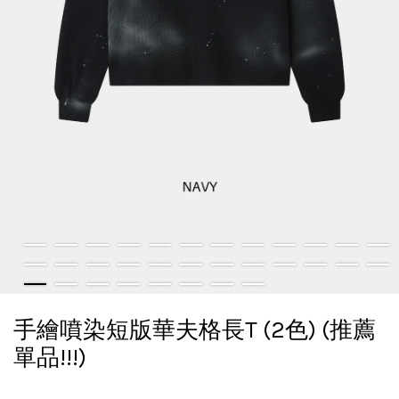
手繪噴染短版華夫格長T (2色) (推薦
單品!!!)