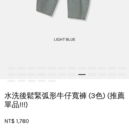
水洗後鬆緊弧形牛仔寬褲 (3色) (推薦
單品!!!)
NT$ 1,780