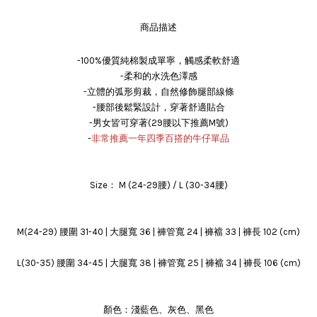
商品描述
-100%優質純棉製成單寧，觸感柔軟舒適
-柔和的水洗色澤感
-立體的弧形剪裁，自然修飾腿部線條
-腰部後鬆緊設計，穿著舒適貼合
-男女皆可穿著(29腰以下推薦M號)
-
非常推薦一年四季百搭的牛仔單品
Size： M (24-29腰) / L (30-34腰)
M(24-29) 腰圍 31-40 | 大腿寬 36 | 褲管寬 24 | 褲襠 33 | 褲長 102 (cm)
L(30-35) 腰圍 34-45 | 大腿寬 38 | 褲管寬 25 | 褲襠 34 | 褲長 106 (cm)
顏色：淺藍色、灰色、黑色