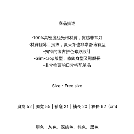
商品描述
-100%高密度絲光棉材質，質感非常好
-材質輕薄且挺拔，夏天穿也非常舒適有型
-獨特的復古拼色條紋設計
-Slim-crop版型，修飾身型又顯腿長
-非常推薦的日常搭配單品
Size：Free size
袖窿 21
肩寬 52 | 胸寬 55 |
| 袖長 20 | 衣長 62 (cm)
顏色：灰色、深綠色、棕色、黑色