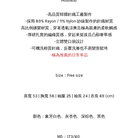
-高品質韓國針織工廠製作
-採用 89% Rayon / 11% Nylon 紗線製作的針織材質
高比例嫘縈材質，穿著透氣涼爽且極為親膚的柔軟觸感
-厚磅扎實的編織質感，穿起來挺拔且凸顯奢華感
-立體雙口袋設計
-可機洗棉質針織，反覆洗滌也不易變形鬆垮
-極為推薦的日常單品
Size：Free size
袖窿 25
肩寬 53 | 胸寬 58 |
| 袖長 24 | 衣長 69 (cm)
顏色：象牙白色、灰杏色、深棕色、黑色
MD：173/60