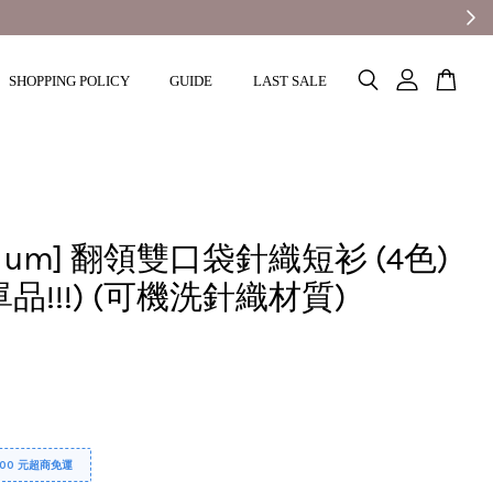
SHOPPING POLICY
GUIDE
LAST SALE
mium] 翻領雙口袋針織短衫 (4色)
品!!!) (可機洗針織材質)
000 元超商免運