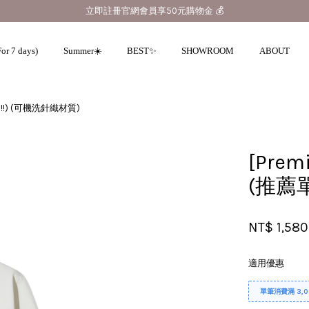
立即註冊官網會員享50元購物金 💰
or 7 days)
Summer☀️
BEST✨
SHOWROOM
ABOUT
!!!) (可機洗針織材質)
您的購物車目前還是空的。
[Pre
繼續購物
(推薦單
NT$ 1,580
適用優惠
單筆消費滿 3,