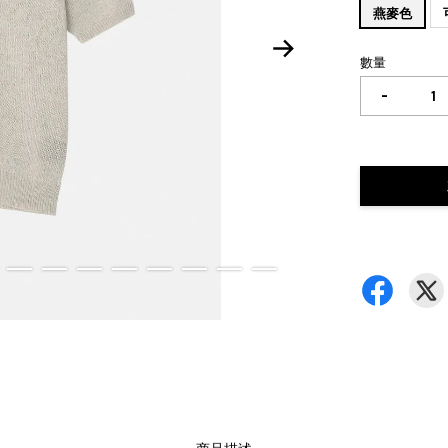
燕麥色
數量
-