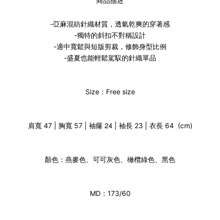
商品描述
-亞麻混紡針織材質，透氣乾爽的穿著感
-獨特的斜扣不對稱設計
-適中寬鬆與短版剪裁，修飾身型比例
-盛夏也能輕鬆駕馭的針織單品
Size：Free size
袖窿 24
肩寬 47 | 胸寬 57 |
| 袖長 23 | 衣長 64 (cm)
顏色：燕麥色、可可灰色、橄欖綠色、黑色
MD：173/60