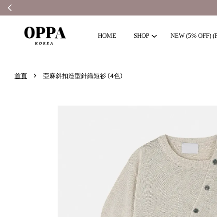
HOME
SHOP
NEW (5% OFF) (F
›
首頁
亞麻斜扣造型針織短衫 (4色)