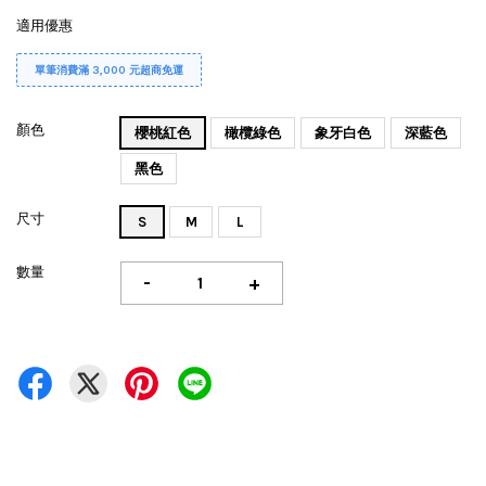
適用優惠
單筆消費滿 3,000 元超商免運
顏色
櫻桃紅色
橄欖綠色
象牙白色
深藍色
黑色
尺寸
S
M
L
數量
-
+