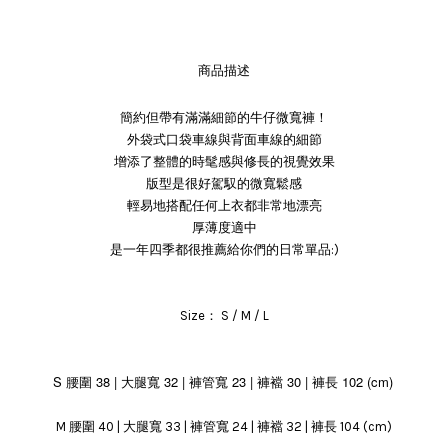
商品描述
簡約但帶有滿滿細節的牛仔微寬褲！
外袋式口袋車線與背面車線的細節
增添了整體的時髦感與修長的視覺效果
版型是很好駕馭的微寬鬆感
輕易地搭配任何上衣都非常地漂亮
厚薄度適中
是一年四季都很推薦給你們的日常單品:)
Size： S / M / L
S 腰圍 38 | 大腿寬 32 | 褲管寬 23 | 褲襠 30 | 褲長 102 (cm)
M 腰圍 40 | 大腿寬 33 | 褲管寬 24 | 褲襠 32 | 褲長 104 (cm)