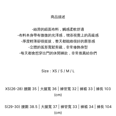
商品描述
-絲滑的緞面布料，觸感柔軟舒適
-布料本身
帶有微微的光澤感，增添視覺上的高級感
-厚度輕薄卻很挺拔，整天都能維很好的廓形感
-立體的弧形寬鬆剪裁，非常修飾身型
-每天都會想穿出門的休閒褲款，非常推薦給你們
Size：XS / S / M / L
XS(26-28) 腰圍 35 | 大腿寬 36 | 褲管寬 32 | 褲襠 33 | 褲長 103
(cm)
S(29-30) 腰圍 38.5 | 大腿寬 37 | 褲管寬 33 | 褲襠 34 | 褲長 104
(cm)