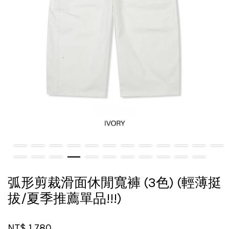
弧形剪裁滑面休閒寬褲 (3色) (輕薄挺
拔/夏季推薦單品!!!)
NT$ 1,780