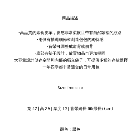
商品描述
-高品質的素食皮革，皮感非常柔軟且帶有自然皺褶的紋路
-兩側有抽繩細節來創造包包的獨特感
-背帶可調整成肩背或側背
-底部有墊子設計，放置物品也更加穩固
-大容量設計儲存空間和內部的獨立袋子，可提供多種的存放選擇
-一年四季都非常適合的日常用包
Size: free size
| 厚度 12
|
背帶總長 99(最長)
寬 47 | 高 29
(cm)
顏色：黑色