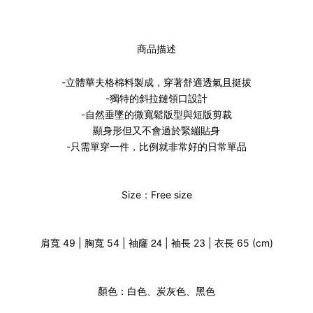
商品描述
-立體華夫格棉料製成，
穿著舒適透氣且挺拔
-獨特的斜拉鏈領口設計
-自然垂墜的微寬鬆版型與短版剪裁
顯身形但又不會過於緊繃貼身
-只需單穿一件，比例就非常好的
日常
單品
Size：Free size
袖窿 24
肩寬 49 | 胸寬 54 |
| 袖長 23 | 衣長 65 (cm)
顏色：白色、炭灰色、黑色