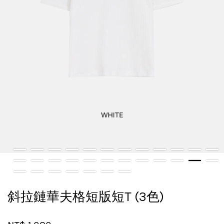
斜拉鏈華夫格短版短T (3色)