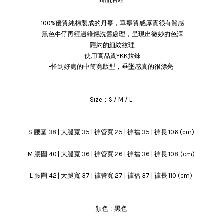
-100%優質純棉製成的丹寧，單寧質感厚實很有質感
-黑色牛仔再經過綠錫洗舊處理，呈現出微妙的色澤
-隱約的細紋紋理
-使用高品質YKK拉鍊
-恰到好處的中筒寬版型，垂墜感真的很漂亮
Size：S / M / L
S 腰圍 38 | 大腿寬 35 | 褲管寬 25 | 褲襠 35 | 褲長 106 (cm)
M 腰圍 40 | 大腿寬 36 | 褲管寬 26 | 褲襠 36 | 褲長 108 (cm)
L 腰圍 42 | 大腿寬 37 | 褲管寬 27 | 褲襠 37 | 褲長 110 (cm)
顏色：黑色