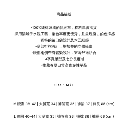
商品描述
-100%純棉製成的斜紋布，棉料厚實挺拔
-採用陽離子水洗工藝，染色牢度更優秀，且呈現復古的色澤感
-獨特的後口袋設計及木匠細節
-腿部打褶設計，增加整的立體輪廓
-腰部兩側帶有鬆緊設計，穿著舒適貼合
-A字寬版型及七分長度感
-推薦春夏日常高實穿性單品
Size： M / L
M 腰圍 38-42 | 大腿寬 34 | 褲管寬 35 | 褲襠 37 | 褲長 65 (cm)
L 腰圍 40-44 | 大腿寬 35 | 褲管寬 36 | 褲襠 38 | 褲長 66 (cm)