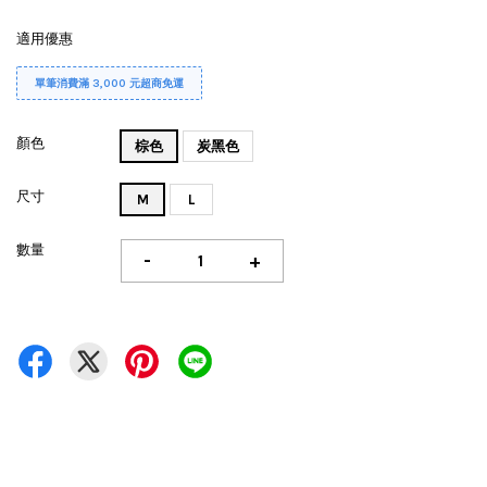
適用優惠
單筆消費滿 3,000 元超商免運
顏色
棕色
炭黑色
尺寸
M
L
數量
-
+