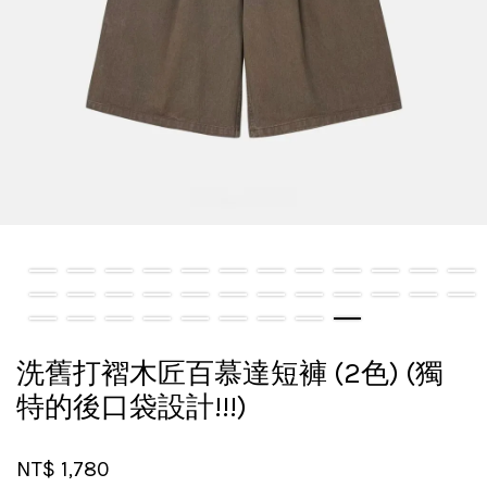
洗舊打褶木匠百慕達短褲 (2色) (獨
特的後口袋設計!!!)
NT$ 1,780