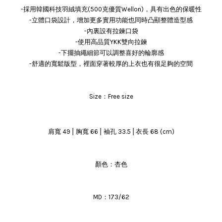
-採用韓國科技羽絨填充(500克優質Wellon)，具有出色的保暖性
-立體口袋設計，增加更多實用功能也同時凸顯整體造型感
-內裏設有拉鍊口袋
-使用高品質YKK雙向拉鍊
-下擺抽繩細節可以調整喜好的輪廓感
-舒適的寬鬆版型，裡面穿著較厚的上衣也有很足夠的空間
Size：Free size
|
|
|
肩寬 49
胸寬 66
袖孔 33.5
衣長 68 (cm)
顏色：杏色
MD：173/62