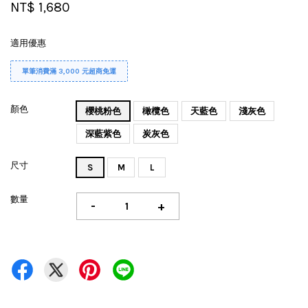
NT$ 1,680
適用優惠
單筆消費滿 3,000 元超商免運
顏色
櫻桃粉色
橄欖色
天藍色
淺灰色
深藍紫色
炭灰色
尺寸
S
M
L
數量
-
+