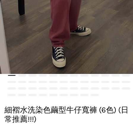
細褶水洗染色繭型牛仔寬褲 (6色) (日
常推薦!!!)