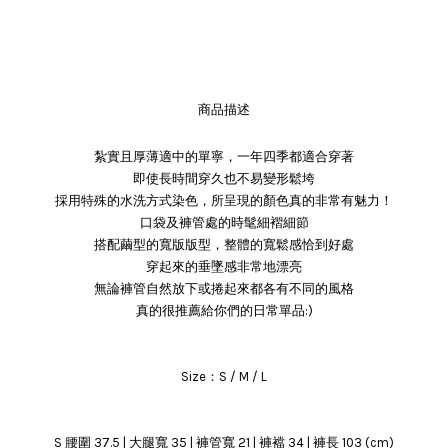
商品描述
紮實且厚薄適中的單寧，一年四季都適合穿著
即使長時間穿久也不易變形鬆垮
採用特殊的水洗方式染色，所呈現的顏色真的非常有魅力！
口袋及褲管處的時髦細褶細節
搭配繭型的寬版版型，整體的寬鬆感恰到好處
穿起來的垂墜感非常地漂亮
無論褲管自然放下或捲起來都各有不同的風格
真的很推薦給你們的日常單品:)
Size：S / M / L
S 腰圍 37.5 | 大腿寬 35 | 褲管寬 21 | 褲襠 34 | 褲長 103 (cm)