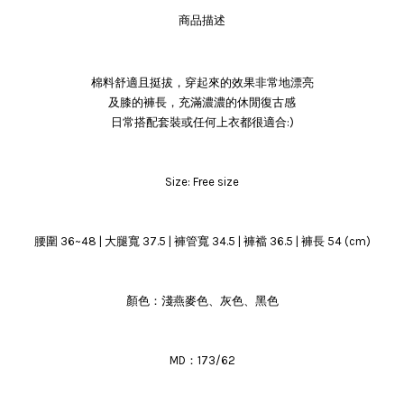
商品描述
棉料舒適且挺拔，穿起來的效果非常地漂亮
及膝的褲長，充滿濃濃的休閒復古感
日常搭配套裝或任何上衣都很適合:)
Size: Free size
腰圍 36~48 | 大腿寬 37.5 | 褲管寬 34.5 | 褲襠 36.5 | 褲長 54 (cm)
顏色：淺燕麥色、灰色、黑色
MD：173/62