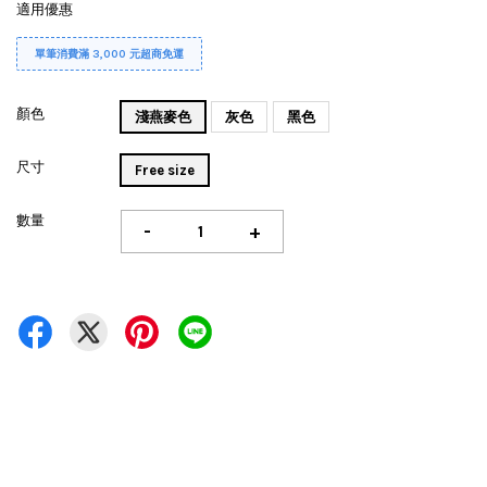
適用優惠
單筆消費滿 3,000 元超商免運
顏色
淺燕麥色
灰色
黑色
尺寸
Free size
數量
-
+