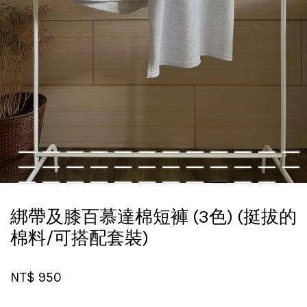
綁帶及膝百慕達棉短褲 (3色) (挺拔的
棉料/可搭配套裝)
NT$ 950