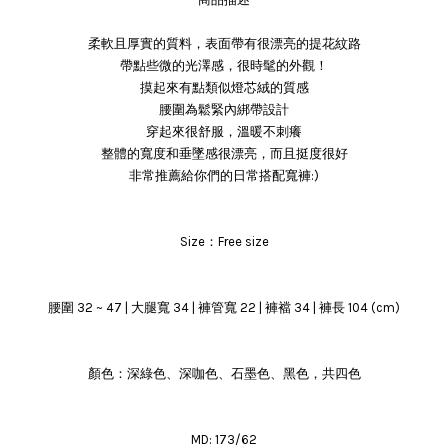
柔軟且厚實的質料，表面帶有很漂亮的提花紋路
帶點些微的光澤感，很時髦的外觀！
摸起來有點類似燈芯絨的質感
腰圍為鬆緊內綁帶設計
穿起來很舒服，溫暖不刺癢
整體的寬度和垂墜感很漂亮，而且挺度很好
非常推薦給你們的日常搭配寬褲:)
Size：Free size
腰圍 32 ~ 47 | 大腿寬 34 | 褲管寬 22 | 褲襠 34 | 褲長 104 (cm)
顏色：深綠色、深咖色、石墨色、黑色，共四色
MD: 173/62