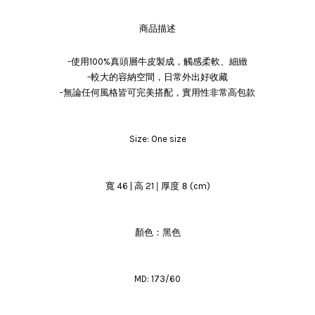
商品描述
-使用100%真頭層牛皮製成，觸感柔軟、細緻
-較大的容納空間，日常外出好收藏
-無論任何風格皆可完美搭配，實用性非常高包款
Size: One size
| 厚度 8
寬 46 | 高 21
(cm)
顏色：黑色
MD: 173/60