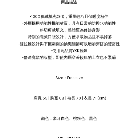
商品描述
-100%鴨絨填充(9:1)，重量輕巧且保暖度極佳
-外層採用功能性機能材質，具有日常的防撥水功能性
-斜切剪裁填充，整體更為修飾身形
-特別的隱藏口袋設計，方便拿取物品且不易掉落
-雙拉鍊設計與下擺兩側的抽繩細節可以增加穿搭的豐富性
-使用高品質YKK拉鍊
-舒適寬鬆的版型，即使內層穿著較厚的上衣也不緊繃
Size：Free size
肩寬 55 | 胸寬 68 | 袖長 70 | 衣長 71 (cm)
顏色：象牙白色、桃粉色、黑色