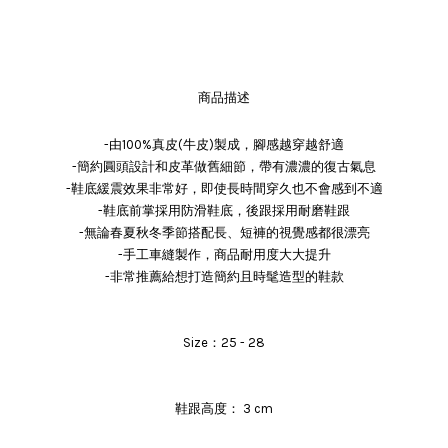
商品描述
-由100%真皮(牛皮)製成，腳感越穿越舒適
-簡約圓頭設計和皮革做舊細節，帶有濃濃的復古氣息
-鞋底緩震效果非常好，即使長時間穿久也不會感到不適
-鞋底前掌採用防滑鞋底，後跟採用耐磨鞋跟
-無論春夏秋冬季節搭配長、短褲的視覺感都很漂亮
-手工車縫製作，商品耐用度大大提升
-非常推薦給想打造簡約且時髦造型的鞋款
Size：25 - 28
鞋跟高度： 3 cm