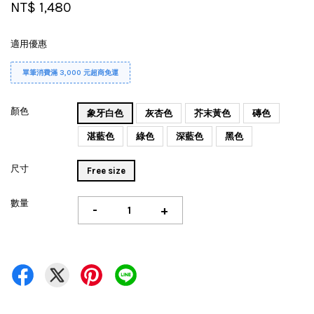
NT$ 1,480
適用優惠
單筆消費滿 3,000 元超商免運
顏色
象牙白色
灰杏色
芥末黃色
磚色
湛藍色
綠色
深藍色
黑色
尺寸
Free size
數量
-
+