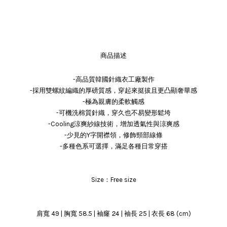
商品描述
-高品質韓國針織衣工廠製作
-採用雙螺紋編織的厚磅質感，穿起來挺拔且更凸顯奢華感
-極為親膚的柔軟觸感
-可機洗棉質針織，穿久也不易變形鬆垮
-Cooling涼爽紗線技術，增加透氣性與涼爽感
-少見的Y字開襟領，修飾頸部線條
-多種色系可選擇，滿足各種日常穿搭
Size：Free size
袖窿 24
肩寬 49 | 胸寬 58.5 |
| 袖長 25 | 衣長 68 (cm)