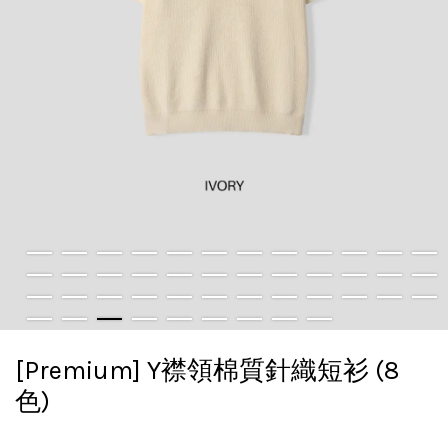
[Premium] Y襟領棉質針織短衫 (8
色)