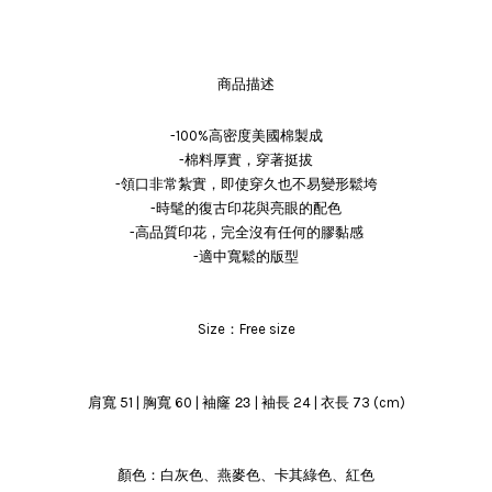
商品描述
-100%高密度美國棉製成
-棉料厚實，穿著挺拔
-領口非常紮實，即使穿久也不易變形鬆垮
-時髦的復古印花與亮眼的配色
-高品質印花，完全沒有任何的膠黏感
-適中寬鬆的版型
Size：Free size
袖窿 23
肩寬 51 | 胸寬 60 |
| 袖長 24 | 衣長 73 (cm)
顏色：白灰色、燕麥色、卡其綠色、紅色