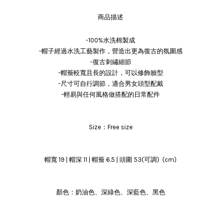
商品描述
-100%水洗棉製成
-帽子經過水洗工藝製作，營造出更為復古的氛圍感
-復古刺繡細節
-帽簷較寬且長的設計，可以修飾臉型
-尺寸可自行調節，適合男女頭型配戴
-輕易與任何風格做搭配的日常配件
Size：Free size
帽寬 19 | 帽深 11 | 帽簷 6.5 | 頭圍 53(可調) (cm)
顏色：奶油色、深綠色、深藍色、黑色