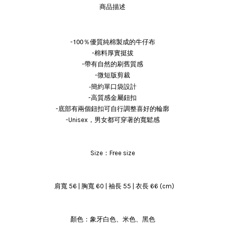
商品描述
100％優質純棉製成的牛仔布
-
-棉料厚實挺拔
-帶有自然的刷舊質感
-微短版剪裁
-簡約單口袋設計
-高質感金屬鈕扣
-底部有兩個鈕扣可自行調整喜好的輪廓
-Unisex，男女都可穿著的寬鬆感
Size：Free size
肩寬 56 | 胸寬 60 | 袖長 55 | 衣長 66 (cm)
顏色：象牙白色、米色、黑色